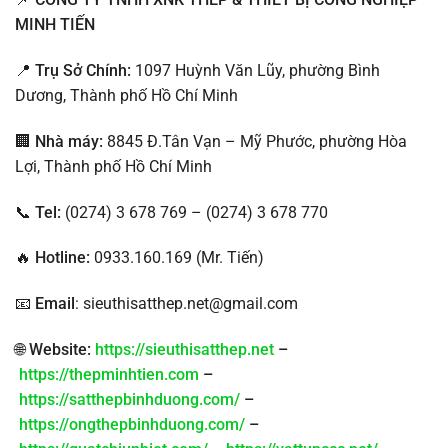
MINH TIẾN
📍
Trụ Sở Chính:
1097 Huỳnh Văn Lũy, phường Bình
Dương, Thành phố Hồ Chí Minh
🏢
Nhà máy:
8845 Đ.Tân Vạn – Mỹ Phước, phường Hòa
Lợi, Thành phố Hồ Chí Minh
📞
Tel:
(0274) 3 678 769 – (0274) 3 678 770
🔥
Hotline:
0933.160.169 (Mr. Tiến)
📧
Email
: sieuthisatthep.net@gmail.com
🌐
Website:
https://sieuthisatthep.net
–
https://thepminhtien.com
–
https://satthepbinhduong.com/
–
https://ongthepbinhduong.com/
–