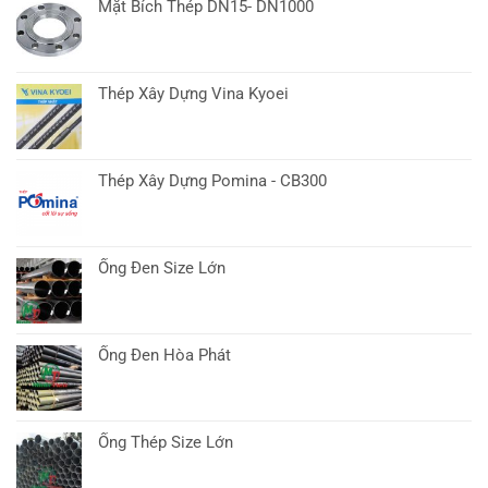
Mới
Dương:
Mặt Bích Thép DN15- DN1000
Mở
5
Kỷ
Lý
Nguyên
Do
Mới
Chọn
Thép Xây Dựng Vina Kyoei
Dịch
Vụ
Chất
Lượng
Thép Xây Dựng Pomina - CB300
Cao
Ống Đen Size Lớn
Ống Đen Hòa Phát
Ống Thép Size Lớn