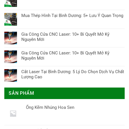
luận
Tối
Thép
nghiệm
Không
TP.HCM
ở
Ưu
Hôm
tiết
có
(Bình
Thép
Cho
Nay:
kiệm
bình
Dương
Mua Thép Hình Tại Bình Dương: 5+ Lưu Ý Quan Trọng
1238:
Mọi
10
luận
cũ):
10+
Công
Không
Yếu
ở
10
Điều
Trình
có
Tố
Mua
Bí
Cần
bình
Ảnh
Gia Công Cửa CNC Laser: 10+ Bí Quyết Mở Kỷ
Thép
Quyết
Biết
luận
Hưởng
Nguyên Mới
Hình
Mua
&
ở
&
Tại
Chuẩn
Không
Ứng
Mua
Dự
Bình
có
Dụng
Gia Công Cửa CNC Laser: 10+ Bí Quyết Mở Kỷ
Thép
Báo
Dương:
bình
Làm
Nguyên Mới
Hình
2024
5+
luận
Khuôn
Tại
Không
Lưu
ở
Bình
có
Ý
Cắt Laser Tại Bình Dương: 5 Lý Do Chọn Dịch Vụ Chất
Gia
Dương:
bình
Quan
Lượng Cao
Công
5+
luận
Trọng
Cửa
Không
Lưu
ở
CNC
có
Ý
Gia
SẢN PHẨM
Laser:
bình
Quan
Công
10+
luận
Trọng
Cửa
Bí
ở
CNC
Ống Kẽm Nhúng Hoa Sen
Quyết
Cắt
Laser:
Mở
Laser
10+
Kỷ
Tại
Bí
Nguyên
Bình
Quyết