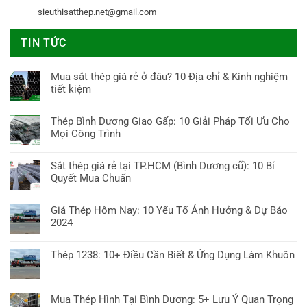
sieuthisatthep.net@gmail.com
TIN TỨC
Mua sắt thép giá rẻ ở đâu? 10 Địa chỉ & Kinh nghiệm
tiết kiệm
Không
có
Thép Bình Dương Giao Gấp: 10 Giải Pháp Tối Ưu Cho
bình
Mọi Công Trình
luận
Không
ở
có
Sắt thép giá rẻ tại TP.HCM (Bình Dương cũ): 10 Bí
Mua
bình
Quyết Mua Chuẩn
sắt
luận
thép
Không
ở
giá
có
Giá Thép Hôm Nay: 10 Yếu Tố Ảnh Hưởng & Dự Báo
Thép
rẻ
bình
2024
Bình
ở
luận
Dương
Không
đâu?
ở
Giao
có
10
Thép 1238: 10+ Điều Cần Biết & Ứng Dụng Làm Khuôn
Sắt
Gấp:
bình
Địa
thép
Không
10
luận
chỉ
giá
có
Giải
ở
&
rẻ
bình
Pháp
Mua Thép Hình Tại Bình Dương: 5+ Lưu Ý Quan Trọng
Giá
Kinh
tại