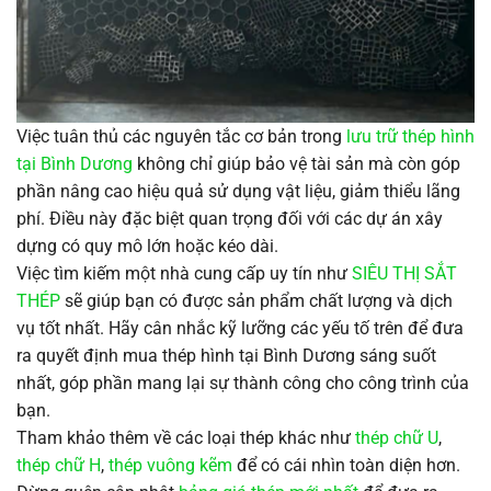
Việc tuân thủ các nguyên tắc cơ bản trong
lưu trữ thép hình
tại Bình Dương
không chỉ giúp bảo vệ tài sản mà còn góp
phần nâng cao hiệu quả sử dụng vật liệu, giảm thiểu lãng
phí. Điều này đặc biệt quan trọng đối với các dự án xây
dựng có quy mô lớn hoặc kéo dài.
Việc tìm kiếm một nhà cung cấp uy tín như
SIÊU THỊ SẮT
THÉP
sẽ giúp bạn có được sản phẩm chất lượng và dịch
vụ tốt nhất. Hãy cân nhắc kỹ lưỡng các yếu tố trên để đưa
ra quyết định mua thép hình tại Bình Dương sáng suốt
nhất, góp phần mang lại sự thành công cho công trình của
bạn.
Tham khảo thêm về các loại thép khác như
thép chữ U
,
thép chữ H
,
thép vuông kẽm
để có cái nhìn toàn diện hơn.