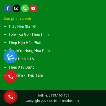
Sản phẩm chính
Thép Hộp Giá Tốt
Tole - Xà Gồ - Thép Hình
Thép Hộp Hòa Phát
Ống kẽm Nóng Hòa Phát
Thép Hình U-I-V
Thép Xây Dựng
Tôn kẽm - Thép Tấm
Hotline: 0933.160.169
Copyright 2026 ©
sieuthisatthep.net
.