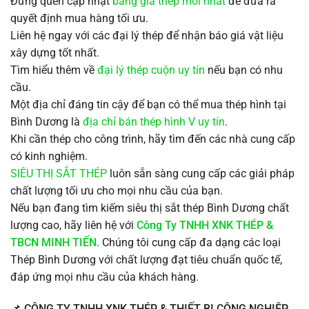
Đừng quên cập nhật
bảng giá thép mới nhất
để đưa ra
quyết định mua hàng tối ưu.
Liên hệ ngay với các đại lý thép để nhận báo giá vật liệu
xây dựng tốt nhất.
Tìm hiểu thêm về
đại lý thép cuộn uy tín
nếu bạn có nhu
cầu.
Một địa chỉ đáng tin cậy để bạn có thể mua thép hình tại
Bình Dương là
địa chỉ bán thép hình V uy tín
.
Khi cần thép cho công trình, hãy tìm đến các nhà cung cấp
có kinh nghiệm.
SIÊU THỊ SẮT THÉP
luôn sẵn sàng cung cấp các giải pháp
chất lượng tối ưu cho mọi nhu cầu của bạn.
Nếu bạn đang tìm kiếm siêu thị sắt thép Bình Dương chất
lượng cao, hãy liên hệ với
Công Ty TNHH XNK THÉP &
TBCN MINH TIẾN.
Chúng tôi cung cấp đa dạng các loại
Thép Bình Dương với chất lượng đạt tiêu chuẩn quốc tế,
đáp ứng mọi nhu cầu của khách hàng.
📌
CÔNG TY TNHH XNK THÉP & THIẾT BỊ CÔNG NGHIỆP