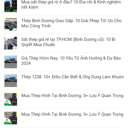
Mua sắt thép giá rẻ ở đâu? 10 Địa chỉ & Kinh nghiệm
tiết kiệm
Không
có
Thép Bình Dương Giao Gấp: 10 Giải Pháp Tối Ưu Cho
bình
Mọi Công Trình
luận
Không
ở
có
Sắt thép giá rẻ tại TP.HCM (Bình Dương cũ): 10 Bí
Mua
bình
Quyết Mua Chuẩn
sắt
luận
thép
Không
ở
giá
có
Giá Thép Hôm Nay: 10 Yếu Tố Ảnh Hưởng & Dự Báo
Thép
rẻ
bình
2024
Bình
ở
luận
Dương
Không
đâu?
ở
Giao
có
10
Thép 1238: 10+ Điều Cần Biết & Ứng Dụng Làm Khuôn
Sắt
Gấp:
bình
Địa
thép
Không
10
luận
chỉ
giá
có
Giải
ở
&
rẻ
bình
Pháp
Mua Thép Hình Tại Bình Dương: 5+ Lưu Ý Quan Trọng
Giá
Kinh
tại
luận
Tối
Thép
nghiệm
Không
TP.HCM
ở
Ưu
Hôm
tiết
có
(Bình
Thép
Cho
Nay:
kiệm
bình
Dương
Mua Thép Hình Tại Bình Dương: 5+ Lưu Ý Quan Trọng
1238:
Mọi
10
luận
cũ):
10+
Công
Không
Yếu
ở
10
Điều
Trình
có
Tố
Mua