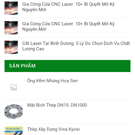
Bí
Cần
bình
Ảnh
Gia Công Cửa CNC Laser: 10+ Bí Quyết Mở Kỷ
Thép
Quyết
Biết
luận
Hưởng
Nguyên Mới
Hình
Mua
&
ở
&
Tại
Chuẩn
Không
Ứng
Mua
Dự
Bình
có
Dụng
Gia Công Cửa CNC Laser: 10+ Bí Quyết Mở Kỷ
Thép
Báo
Dương:
bình
Làm
Nguyên Mới
Hình
2024
5+
luận
Khuôn
Tại
Không
Lưu
ở
Bình
có
Ý
Cắt Laser Tại Bình Dương: 5 Lý Do Chọn Dịch Vụ Chất
Gia
Dương:
bình
Quan
Lượng Cao
Công
5+
luận
Trọng
Cửa
Không
Lưu
ở
CNC
có
Ý
Gia
SẢN PHẨM
Laser:
bình
Quan
Công
10+
luận
Trọng
Cửa
Bí
ở
CNC
Ống Kẽm Nhúng Hoa Sen
Quyết
Cắt
Laser:
Mở
Laser
10+
Kỷ
Tại
Bí
Nguyên
Bình
Quyết
Mới
Dương:
Mặt Bích Thép DN15- DN1000
Mở
5
Kỷ
Lý
Nguyên
Do
Mới
Chọn
Thép Xây Dựng Vina Kyoei
Dịch