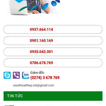
0937.664.114
0901.160.169
0935.043.301
0786.678.769
Giám đốc
(0274) 3 678 769
sieuthisatthep.net@gmail.com
TIN TỨC